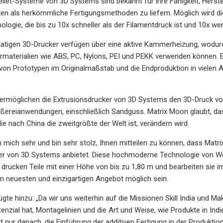
ellet-Systeme von 3D Systems sind bekannt für ihre Fähigkeit, Herstel
en als herkömmliche Fertigungsmethoden zu liefern. Möglich wird die
ologie, die bis zu 10x schneller als der Filamentdruck ist und 10x wen
tigen 3D-Drucker verfügen über eine aktive Kammerheizung, wodurch
materialien wie ABS, PC, Nylons, PEI und PEKK verwenden können. 
 von Prototypen im Originalmaßstab und die Endproduktion in vielen 
 ermöglichen die Extrusionsdrucker von 3D Systems den 3D-Druck v
eßereianwendungen, einschließlich Sandguss. Matrix Moon glaubt, da
die nach China die zweitgrößte der Welt ist, verändern wird.
h mich sehr und bin sehr stolz, Ihnen mitteilen zu können, dass Matr
er von 3D Systems anbietet. Diese hochmoderne Technologie von Welt
ie drucken Teile mit einer Höhe von bis zu 1,80 m und bearbeiten sie
m neuesten und einzigartigen Angebot möglich sein.
gte hinzu: „Da wir uns weiterhin auf die Missionen Skill India und Ma
enzial hat, Montagelinien und die Art und Weise, wie Produkte in In
ht nur danach, die Einführung der additiven Fertigung in der Produkt