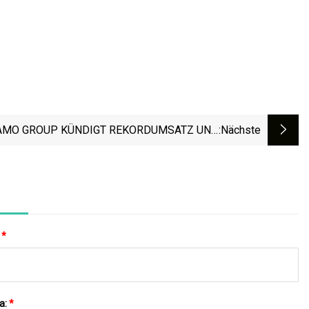
AMO GROUP KÜNDIGT REKORDUMSATZ UND
:nächste
GEWINN IM ZWEITEN QUARTAL 2023 AN
:
*
a:
*