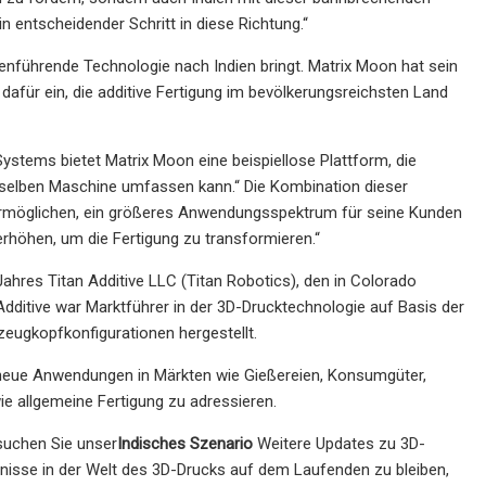
 entscheidender Schritt in diese Richtung.“
henführende Technologie nach Indien bringt. Matrix Moon hat sein
dafür ein, die additive Fertigung im bevölkerungsreichsten Land
ystems bietet Matrix Moon eine beispiellose Plattform, die
erselben Maschine umfassen kann.“ Die Kombination dieser
n ermöglichen, ein größeres Anwendungsspektrum für seine Kunden
rhöhen, um die Fertigung zu transformieren.“
hres Titan Additive LLC (Titan Robotics), den in Colorado
 Additive war Marktführer in der 3D-Drucktechnologie auf Basis der
eugkopfkonfigurationen hergestellt.
neue Anwendungen in Märkten wie Gießereien, Konsumgüter,
e allgemeine Fertigung zu adressieren.
suchen Sie unser
Indisches Szenario
Weitere Updates zu 3D-
ignisse in der Welt des 3D-Drucks auf dem Laufenden zu bleiben,