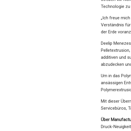
Technologie zu 
„Ich freue mich
Verständnis für
der Erde voranz
Deelip Menezes 
Pelletextrusion
additiven und s
abzudecken und 
Um in das Polym
ansässigen Entw
Polymerextrusio
Mit dieser Übe
Servicebüros, T
Über Manufactu
Druck-Neuigkeit