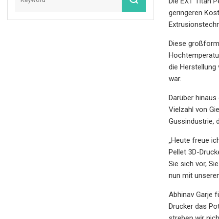
Die EXT Titan P
geringeren Kost
Extrusionstechn
Diese großforma
Hochtemperatur
die Herstellung
war.
Darüber hinaus
Vielzahl von Gi
Gussindustrie, 
„Heute freue ic
Pellet 3D-Druck
Sie sich vor, S
nun mit unsere
Abhinav Garje fü
Drucker das Pot
streben wir nic