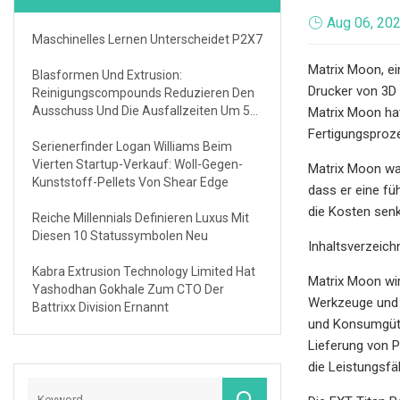
Aug 06, 20
Maschinelles Lernen Unterscheidet P2X7
Matrix Moon, ei
Blasformen Und Extrusion:
Drucker von 3D 
Reinigungscompounds Reduzieren Den
Ausschuss Und Die Ausfallzeiten Um 50
Matrix Moon hat
%
Fertigungsproz
Serienerfinder Logan Williams Beim
Vierten Startup-Verkauf: Woll-Gegen-
Matrix Moon war
Kunststoff-Pellets Von Shear Edge
dass er eine fü
die Kosten senk
Reiche Millennials Definieren Luxus Mit
Diesen 10 Statussymbolen Neu
Inhaltsverzeich
Kabra Extrusion Technology Limited Hat
Matrix Moon wir
Yashodhan Gokhale Zum CTO Der
Werkzeuge und M
Battrixx Division Ernannt
und Konsumgüter
Lieferung von 
die Leistungsfä