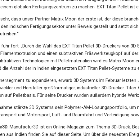
einem globalen Fertigungszentrum zu machen. EXT Titan Pellet ist ein
 sehr, dass unser Partner Matrix Moon der erste ist, der diese branc
 den indischen Fertigungssektor unter Beweis gestellt und setzt sich 
utreiben.“
fuhr fort: „Durch die Wahl des EXT Titan Pellet 3D-Druckers von 3D S
, Filamentextrusion und einen subtraktiven Fräswerkzeugkopf auf d
ubtraktiven Technologien mit Pelletmaterialien wird es Matrix Moo
die Anzahl der in Indien eingesetzten EXT Titan Pellet-Systeme zu e
ersegment zu expandieren, erwarb 3D Systems im Februar letzten Ja
ickler und Hersteller großformatiger, industrieller 3D-Drucker. Titan
n auf Pelletbasis. Für seine Drucker wurden außerdem hybride Werkz
rnahme stärkte 3D Systems sein Polymer-AM-Lösungsportfolio, um 
ransport und Motorsport, Luft- und Raumfahrt und Verteidigung sowi
r3D:
Manufactur3D ist ein Online-Magazin zum Thema 3D-Druck. Be
en aus Indien finden Sie auf dieser Seite. Um über die neuesten Ere