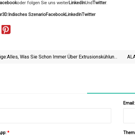
acebook
oder folgen Sie uns weiter
LinkedIn
Und
Twitter
.
r3D:
Indisches Szenario
Facebook
LinkedIn
Twitter
ige:
Alles, Was Sie Schon Immer Über Extrusionskühlung
AL
Wissen Wollten
Email
App:
*
Them