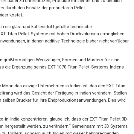
ler dabei zu unterstützen, Produkte effizienter und zu deutlich
s durch den Einsatz der proprietären Pellet-
iger kostet.
 sie glas- und kohlenstoffgefüllte technische
EXT Titan Pellet-Systeme mit hohen Druckvolumina ermöglichen
Anwendungen, in denen additive Technologie bisher nicht verfügbar
on großformatigen Werkzeugen, Formen und Mustern für eine
ss die Ergänzung seines EXT 1070 Titan Pellet-Systems Indiens
ix Moon das einzige Unternehmen in Indien ist, das den EXT Titan
rang wird das Gesicht der Fertigung in Indien verändern. Stellen
 im selben Drucker für Ihre Endproduktionsanwendungen. Dies wird
ke-in-India konzentrieren, glaube ich, dass der EXT Titan Pellet 3D-
dien hergestellt werden, zu verändern.“ Gemeinsam mit 3D Systems
ion zu fördern, sondern auch Indien mit dieser bahnbrechenden