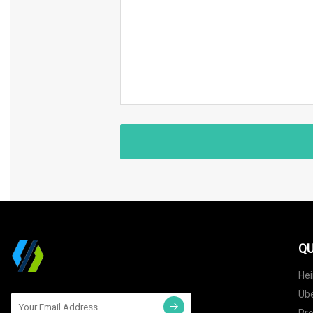
QU
He
Übe