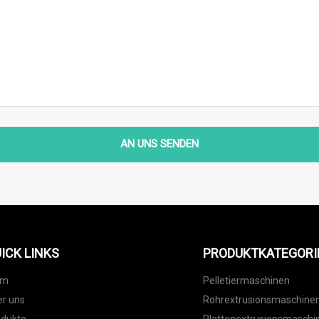
AN UNS SENDEN
ICK LINKS
PRODUKTKATEGORI
im
Pelletiermaschinen
r uns
Rohrextrusionsmaschine