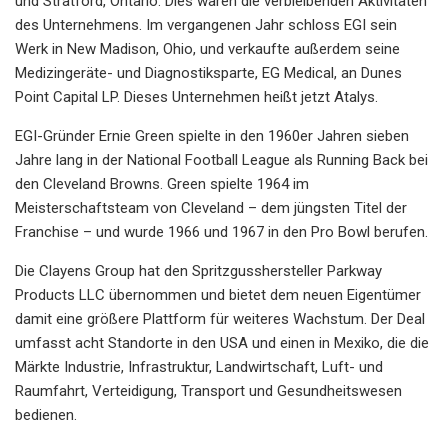
und Stratford, Ontario. Dies waren die verbleibenden Aktivitäten
des Unternehmens. Im vergangenen Jahr schloss EGI sein
Werk in New Madison, Ohio, und verkaufte außerdem seine
Medizingeräte- und Diagnostiksparte, EG Medical, an Dunes
Point Capital LP. Dieses Unternehmen heißt jetzt Atalys.
EGI-Gründer Ernie Green spielte in den 1960er Jahren sieben
Jahre lang in der National Football League als Running Back bei
den Cleveland Browns. Green spielte 1964 im
Meisterschaftsteam von Cleveland – dem jüngsten Titel der
Franchise – und wurde 1966 und 1967 in den Pro Bowl berufen.
Die Clayens Group hat den Spritzgusshersteller Parkway
Products LLC übernommen und bietet dem neuen Eigentümer
damit eine größere Plattform für weiteres Wachstum. Der Deal
umfasst acht Standorte in den USA und einen in Mexiko, die die
Märkte Industrie, Infrastruktur, Landwirtschaft, Luft- und
Raumfahrt, Verteidigung, Transport und Gesundheitswesen
bedienen.