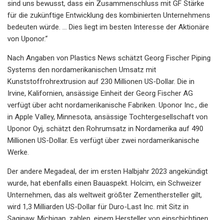
sind uns bewusst, dass ein Zusammenschluss mit GF Stärke
für die zukünftige Entwicklung des kombinierten Unternehmens
bedeuten würde. … Dies liegt im besten Interesse der Aktionäre
von Uponor.“
Nach Angaben von Plastics News schätzt Georg Fischer Piping
Systems den nordamerikanischen Umsatz mit
Kunststoffrohrextrusion auf 230 Millionen US-Dollar. Die in
Irvine, Kalifornien, ansässige Einheit der Georg Fischer AG
verfügt über acht nordamerikanische Fabriken. Uponor Inc., die
in Apple Valley, Minnesota, ansässige Tochtergesellschaft von
Uponor Oyj, schätzt den Rohrumsatz in Nordamerika auf 490
Millionen US-Dollar. Es verfügt über zwei nordamerikanische
Werke.
Der andere Megadeal, der im ersten Halbjahr 2023 angekündigt
wurde, hat ebenfalls einen Bauaspekt. Holcim, ein Schweizer
Unternehmen, das als weltweit größter Zementhersteller gilt,
wird 1,3 Milliarden US-Dollar für Duro-Last Inc. mit Sitz in
Saginaw, Michigan, zahlen, einem Hersteller von einschichtigen