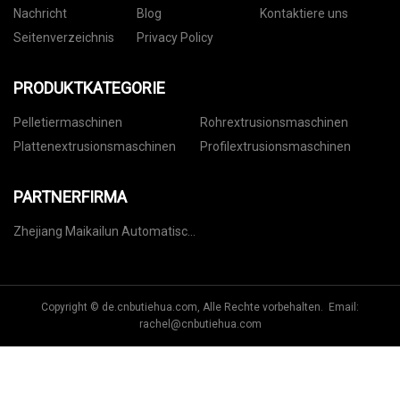
Nachricht
Blog
Kontaktiere uns
Seitenverzeichnis
Privacy Policy
PRODUKTKATEGORIE
Pelletiermaschinen
Rohrextrusionsmaschinen
Plattenextrusionsmaschinen
Profilextrusionsmaschinen
PARTNERFIRMA
Zhejiang Maikailun Automatisch
Kontrolle Ventil Co., Ltd
Copyright © de.cnbutiehua.com, Alle Rechte vorbehalten. Email:
rachel@cnbutiehua.com